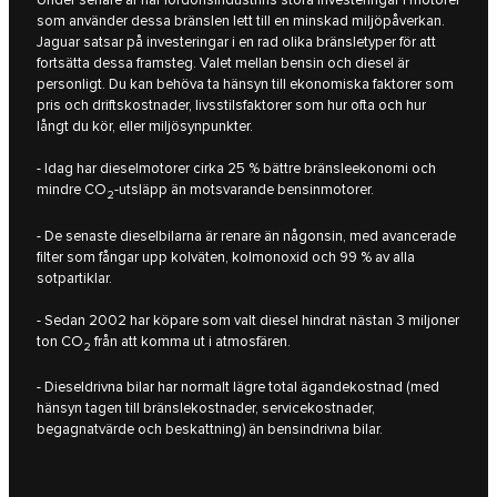
som använder dessa bränslen lett till en minskad miljöpåverkan.
Jaguar satsar på investeringar i en rad olika bränsletyper för att
fortsätta dessa framsteg. Valet mellan bensin och diesel är
personligt. Du kan behöva ta hänsyn till ekonomiska faktorer som
pris och driftskostnader, livsstilsfaktorer som hur ofta och hur
långt du kör, eller miljösynpunkter.
- Idag har dieselmotorer cirka 25 % bättre bränsleekonomi och
mindre CO
-utsläpp än motsvarande bensinmotorer.
2
- De senaste dieselbilarna är renare än någonsin, med avancerade
filter som fångar upp kolväten, kolmonoxid och 99 % av alla
sotpartiklar.
- Sedan 2002 har köpare som valt diesel hindrat nästan 3 miljoner
ton CO
från att komma ut i atmosfären.
2
- Dieseldrivna bilar har normalt lägre total ägandekostnad (med
hänsyn tagen till bränslekostnader, servicekostnader,
begagnatvärde och beskattning) än bensindrivna bilar.