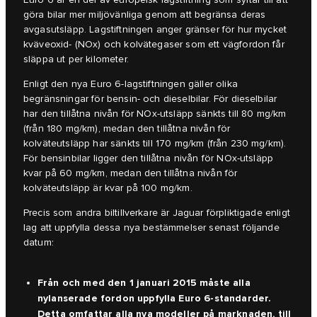
göra bilar mer miljövänliga genom att begränsa deras
avgasutsläpp. Lagstiftningen anger gränser för hur mycket
kväveoxid- (NOx) och kolvätegaser som ett vägfordon får
släppa ut per kilometer.
Enligt den nya Euro 6-lagstiftningen gäller olika
begränsningar för bensin- och dieselbilar. För dieselbilar
har den tillåtna nivån för NOx-utsläpp sänkts till 80 mg/km
(från 180 mg/km), medan den tillåtna nivån för
kolväteutsläpp har sänkts till 170 mg/km (från 230 mg/km).
För bensinbilar ligger den tillåtna nivån för NOx-utsläpp
kvar på 60 mg/km, medan den tillåtna nivån för
kolväteutsläpp är kvar på 100 mg/km.
Precis som andra biltillverkare är Jaguar förpliktigade enligt
lag att uppfylla dessa nya bestämmelser senast följande
datum:
Från och med den 1 januari 2015 måste alla
nylanserade fordon uppfylla Euro 6-standarder.
Detta omfattar alla nya modeller på marknaden, till