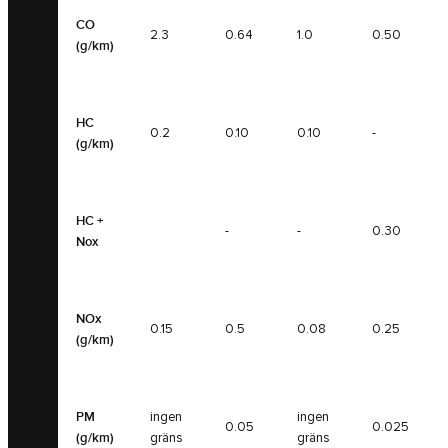
CO
2.3
0.64
1.0
0.50
(g/km)
HC
0.2
0.10
0.10
-
(g/km)
HC +
-
-
0.30
Nox
NOx
0.15
0.5
0.08
0.25
(g/km)
PM
ingen
ingen
0.05
0.025
(g/km)
gräns
gräns