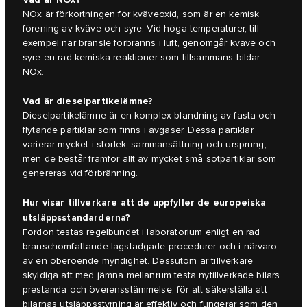
NOx är förkortningen för kväveoxid, som är en kemisk
förening av kväve och syre. Vid höga temperaturer, till
exempel när bränsle förbränns i luft, genomgår kväve och
syre en rad kemiska reaktioner som tillsammans bildar
NOx.
Vad är dieselpartikelämne?
Dieselpartikelämne är en komplex blandning av fasta och
flytande partiklar som finns i avgaser. Dessa partiklar
varierar mycket i storlek, sammansättning och ursprung,
men de består framför allt av mycket små sotpartiklar som
genereras vid förbränning.
Hur visar tillverkare att de uppfyller de europeiska
utsläppsstandarderna?
Fordon testas regelbundet i laboratorium enligt en rad
branschomfattande lagstadgade procedurer och i närvaro
av en oberoende myndighet. Dessutom är tillverkare
skyldiga att med jämna mellanrum testa nytillverkade bilars
prestanda och överensstämmelse, för att säkerställa att
bilarnas utsläppsstyrning är effektiv och fungerar som den