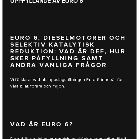
UPPFYLLANDE AV EURO 6
EURO 6, DIESELMOTORER OCH
SELEKTIV KATALYTISK
REDUKTION: VAD ÄR DEF, HUR
SKER PÅFYLLNING SAMT
ANDRA VANLIGA FRÅGOR
Vi förklarar vad utsläppslagstiftningen Euro 6 innebär för
våra bilar, förare och miljön.
VAD ÄR EURO 6?
Euro 6 är en del av europeisk lagstiftning som syftar till att