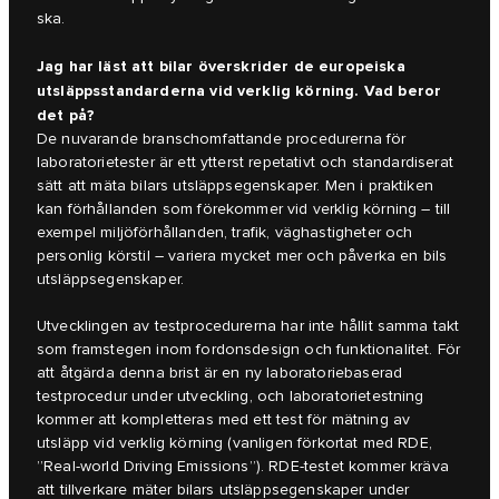
ska.
Jag har läst att bilar överskrider de europeiska
utsläppsstandarderna vid verklig körning. Vad beror
det på?
De nuvarande branschomfattande procedurerna för
laboratorietester är ett ytterst repetativt och standardiserat
sätt att mäta bilars utsläppsegenskaper. Men i praktiken
kan förhållanden som förekommer vid verklig körning – till
exempel miljöförhållanden, trafik, väghastigheter och
personlig körstil – variera mycket mer och påverka en bils
utsläppsegenskaper.
Utvecklingen av testprocedurerna har inte hållit samma takt
som framstegen inom fordonsdesign och funktionalitet. För
att åtgärda denna brist är en ny laboratoriebaserad
testprocedur under utveckling, och laboratorietestning
kommer att kompletteras med ett test för mätning av
utsläpp vid verklig körning (vanligen förkortat med RDE,
”Real-world Driving Emissions”). RDE-testet kommer kräva
att tillverkare mäter bilars utsläppsegenskaper under