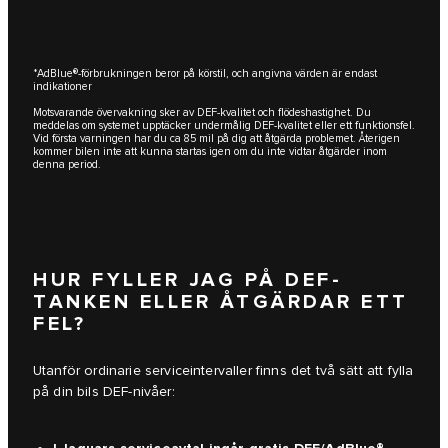
*AdBlue®-förbrukningen beror på körstil, och angivna värden är endast
indikationer
Motsvarande övervakning sker av DEF-kvalitet och flödeshastighet. Du
meddelas om systemet upptäcker undermålig DEF-kvalitet eller ett funktionsfel.
Vid första varningen har du ca 85 mil på dig att åtgärda problemet. Återigen
kommer bilen inte att kunna startas igen om du inte vidtar åtgärder inom
denna period.
HUR FYLLER JAG PÅ DEF-
TANKEN ELLER ÅTGÄRDAR ETT
FEL?
Utanför ordinarie serviceintervaller finns det två sätt att fylla
på din bils DEF-nivåer: