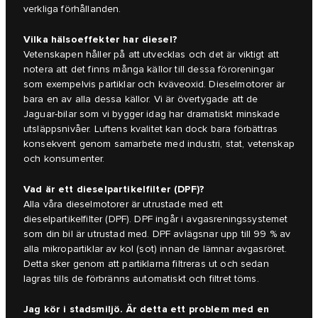
verkliga förhållanden.
Vilka hälsoeffekter har diesel?
Vetenskapen håller på att utvecklas och det är viktigt att
notera att det finns många källor till dessa föroreningar
som exempelvis partiklar och kväveoxid. Dieselmotorer är
bara en av alla dessa källor. Vi är övertygade att de
Jaguar-bilar som vi bygger idag har dramatiskt minskade
utsläppsnivåer. Luftens kvalitet kan dock bara förbättras
konsekvent genom samarbete med industri, stat, vetenskap
och konsumenter.
Vad är ett dieselpartikelfilter (DPF)?
Alla våra dieselmotorer är utrustade med ett
dieselpartikelfilter (DPF). DPF ingår i avgasreningssystemet
som din bil är utrustad med. DPF avlägsnar upp till 99 % av
alla mikropartiklar av kol (sot) innan de lämnar avgasröret.
Detta sker genom att partiklarna filtreras ut och sedan
lagras tills de förbränns automatiskt och filtret töms.
Jag kör i stadsmiljö. Är detta ett problem med en