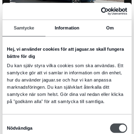
Samtycke
Information
Om
VAD MER BETYDER DETTA FÖR
DIG?
Hej, vi använder cookies för att jaguar.se skall fungera
bättre för dig
För att systemet med selektiv katalytisk reduktion ska fungera
måste AdBlue®-nivåerna i bilens DEF-tank vara tillräckliga. Varje
Du kan själv styra vilka cookies som ska användas. Ett
bils DEF-tank har utformats för att behovet av påfyllning ska
samtycke gör att vi samlar in information om din enhet,
begränsas utanför ordinarie serviceintervaller. I helt nya XF och XE
räcker i genomsnitt en liter DEF till cirka 88 mils körning. I F-PACE
hur du använder jaguar.se och hur vi kan anpassa
räcker en liter DEF till cirka 64 mil (detta kan dock variera
marknadsföringen. Du kan självklart återkalla ditt
beroende på körstil). DEF-tankens storlek varierar mellan 9 och 17
samtycke när som helst. Gör dina val nedan eller klicka
liter beroende på modell, vilket innebär att du kan köra omkring
på "godkänn alla" för att samtycka till samtliga.
800 till 1 500 mil innan du behöver fylla på tanken. Se din modells
handbok för ytterligare information om DEF-tanken i din bil.
Samtyckesval
Nödvändiga