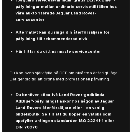
I Jaguars serviceavtal ingår gratis DEF/AdBlue®-
påfyllningar mellan ordinarie servicetillfällen hos
våra auktoriserade Jaguar Land Rover-
servicecenter
Alternativt kan du ringa din återförsäljare för
påfyllning till rekommenderad nivå
Här hittar du ditt
närmaste servicecenter
Du kan även själv fylla på DEF om nivåerna är farligt låga.
Det ger dig tid att ordna med professionell påfyllning.
Du behöver köpa två Land Rover-godkända
AdBlue®-påfyllningsflaskor hos någon av Jaguar
Land Rovers återförsäljare eller i en vanlig
bildelsbutik. Se till att du köper en vätska som
uppfyller antingen standarden ISO 22241-1 eller
DIN 70070.