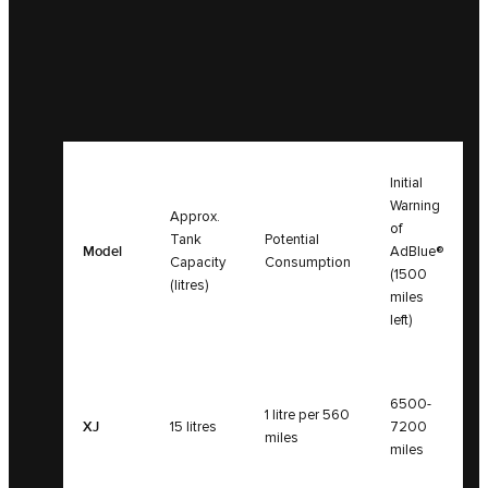
Initial
Warning
Approx.
of
Tank
Potential
Model
AdBlue®
Capacity
Consumption
(1500
(litres)
miles
left)
6500-
1 litre per 560
XJ
15 litres
7200
miles
miles