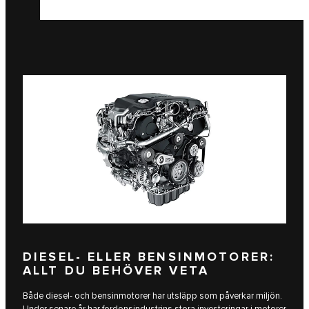
DIESEL- ELLER BENSINMOTORER:
ALLT DU BEHÖVER VETA
Både diesel- och bensinmotorer har utsläpp som påverkar miljön.
Under senare år har fordonsindustrins stora investeringar i motorer