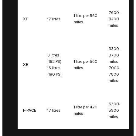
7600-
1 litre per 560
XF
17 litres
8400
miles
miles
3300-
9 litres
3700
(163 PS)
1 litre per 560
miles
XE
16 litres
miles
7000-
(180 PS)
7800
miles
5300-
1 litre per 420
F‑PACE
17 litres
5900
miles
miles