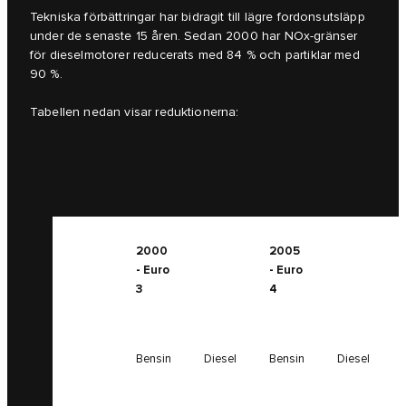
Tekniska förbättringar har bidragit till lägre fordonsutsläpp
under de senaste 15 åren. Sedan 2000 har NOx-gränser
för dieselmotorer reducerats med 84 % och partiklar med
90 %.
Tabellen nedan visar reduktionerna:
2000
2005
- Euro
- Euro
3
4
Bensin
Diesel
Bensin
Diesel