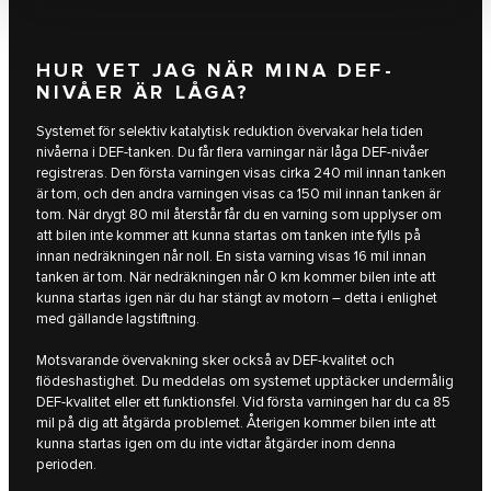
HUR VET JAG NÄR MINA DEF-
NIVÅER ÄR LÅGA?
Systemet för selektiv katalytisk reduktion övervakar hela tiden
nivåerna i DEF-tanken. Du får flera varningar när låga DEF-nivåer
registreras. Den första varningen visas cirka 240 mil innan tanken
är tom, och den andra varningen visas ca 150 mil innan tanken är
tom. När drygt 80 mil återstår får du en varning som upplyser om
att bilen inte kommer att kunna startas om tanken inte fylls på
innan nedräkningen når noll. En sista varning visas 16 mil innan
tanken är tom. När nedräkningen når 0 km kommer bilen inte att
kunna startas igen när du har stängt av motorn – detta i enlighet
med gällande lagstiftning.
Motsvarande övervakning sker också av DEF-kvalitet och
flödeshastighet. Du meddelas om systemet upptäcker undermålig
DEF-kvalitet eller ett funktionsfel. Vid första varningen har du ca 85
mil på dig att åtgärda problemet. Återigen kommer bilen inte att
kunna startas igen om du inte vidtar åtgärder inom denna
perioden.