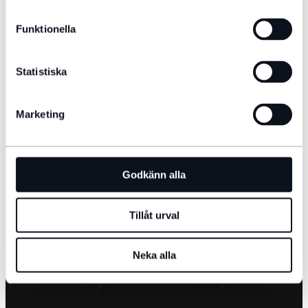
Funktionella
DEF/AdBlue-påfyllningar mellan ordinarie servicetillfällen
ingår i alla serviceavtal för Jaguars dieselbilar och kan
Statistiska
utföras hos alla auktoriserade Jaguar Land Rover-
servicecenter. Modeller med Ingenium-motorer kan även
behöva en påfyllning innan det är dags för nästa service.
Marketing
Godkänn alla
Tillåt urval
Neka alla