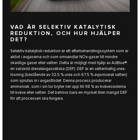
VAD ÄR SELEKTIV KATALYTISK
REDUKTION, OCH HUR HJÄLPER
DET?
Selektiv katalytisk reduktion är ett efterbehandlingssystem som är
aktivt i avgaserna och som omvandlar NOx-gaser till mindre
skadliga gaser eller vatten. Detta är möjligt med hjälp av AdBlue®,
en särskild dieselavgasvätska (DEF). DEF är en vattenhaltig urea-
lösning (bestående av 32,5 % urea och 67,5 % avjoniserat vatten)
som sprutas in i avgasflödet. Denna process producerar
ammoniak, som i sin tur bryter ner upp till 98 % av kväveoxiderna
till kväve eller vatten. Det behövs bara en mycket liten mängd DEF
för att processen ska fungera.