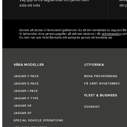
sida vid sida.
din 
Genom att skicka in formuläret godkänner du att blir kontaktad av Jaguars åt
Vi behandlar dina personuppgifter på sätt som beskrivs i vår
sekretesspolicy
oc
Du kan när som helst återkalla ditt samtycke genom att kontakta oss.
VÅRA MODELLER
UTFORSKA
JAGUAR F‑PACE
BOKA PROVKÖRNING
JAGUAR E‑PACE
FÅ VÅRT NYHETSBREV
JAGUAR I-PACE
FLEET & BUSINESS
JAGUAR F‑TYPE
JAGUAR XE
ÖVERSIKT
JAGUAR XF
SPECIAL VEHICLE OPERATIONS