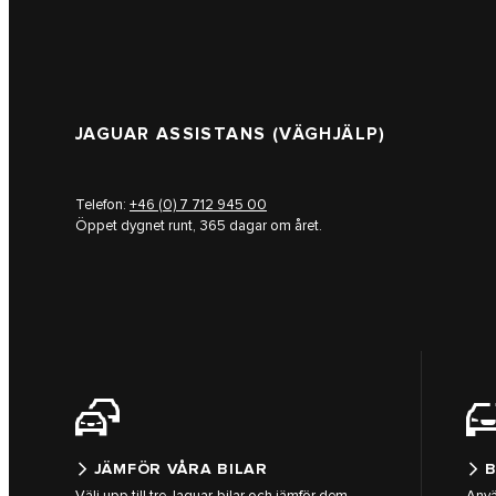
JAGUAR ASSISTANS (VÄGHJÄLP)
Telefon:
+46 (0) 7 712 945 00
Öppet dygnet runt, 365 dagar om året.
JÄMFÖR VÅRA BILAR
B
Välj upp till tre Jaguar-bilar och jämför dem
Anvä