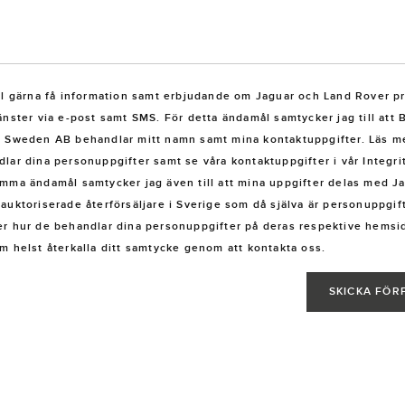
ll gärna få information samt erbjudande om Jaguar och Land Rover p
änster via e-post samt SMS. För detta ändamål samtycker jag till att B
t Sweden AB behandlar mitt namn samt mina kontaktuppgifter. Läs me
lar dina personuppgifter samt se våra kontaktuppgifter i vår
Integri
mma ändamål samtycker jag även till att mina uppgifter delas med J
auktoriserade återförsäljare i Sverige som då själva är personuppgif
r hur de behandlar dina personuppgifter på deras respektive hemsi
m helst återkalla ditt samtycke genom att kontakta oss.