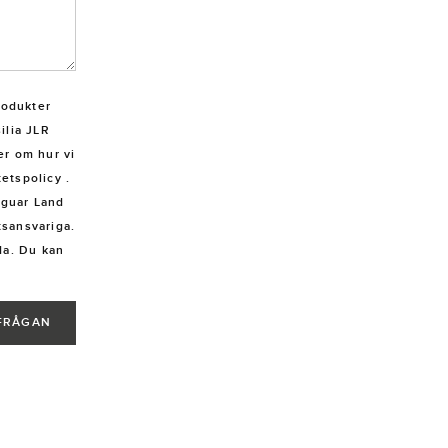
rodukter
ilia JLR
r om hur vi
tetspolicy
.
aguar Land
tsansvariga.
da. Du kan