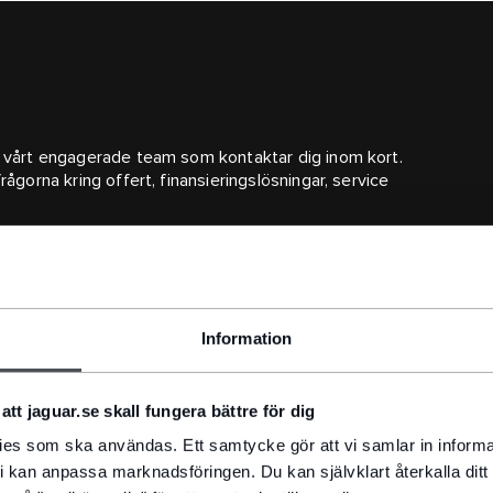
 i vårt engagerade team som kontaktar dig inom kort.
rågorna kring offert, finansieringslösningar, service
Information
att jaguar.se skall fungera bättre för dig
kies som ska användas. Ett samtycke gör att vi samlar in informa
. Kan ni skicka det direkt till mig?
i kan anpassa marknadsföringen. Du kan självklart återkalla dit