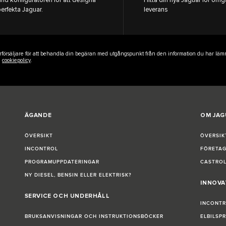
perfekta Jaguar.
leverans
erförsäljare för att behandla din begäran med utgångspunkt från den information du har läm
h
cookiepolicy
.
ÄGANDE
OM JAG
ÖVERSIKT
ÖVERSIK
INCONTROL
FÖRETAG
PROGRAMUPPDATERINGAR
CASTROL
NY DIESEL, BENSIN ELLER ELEKTRISK?
INNOVA
SERVICE OCH UNDERHÅLL
INCONT
BRUKSANVISNINGAR OCH INSTRUKTIONSBÖCKER
ELBILSP