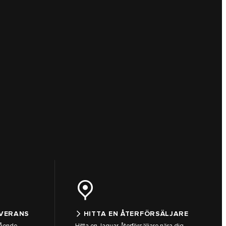
EVERANS
HITTA EN ÅTERFÖRSÄLJARE
gående
Hitta en Jaguar-återförsäljare nära dig.