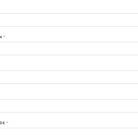
N
*
DE
*