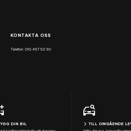
KONTAKTA OSS
Telefon:
010-497 50 90
YGG DIN BIL
TILL OMGÅENDE L
nd konfiguratören för att designa
Hitta din nya Jaguar för om