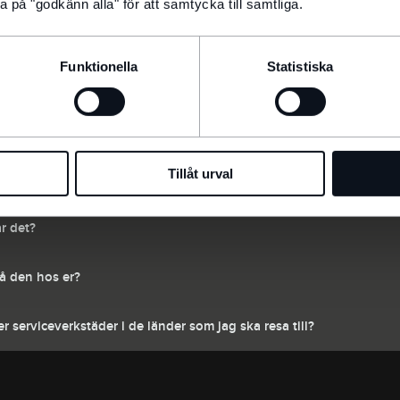
a på "godkänn alla" för att samtycka till samtliga.
n saknas. Går det att få tag på bilens historik?
Funktionella
Statistiska
Tillåt urval
r det?
få den hos er?
er serviceverkstäder i de länder som jag ska resa till?