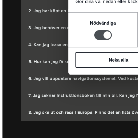
Gör dina val nedan eller klick
2. Jag har köpt en begagnad Jaguar, men serviceboke
Samtyckesval
Nödvändiga
3. Jag behöver en ny nyckel till min Jaguar.
4. Kan jag leasa en Jaguar?
Neka alla
5. Hur kan jag få koden till radion?
6. Jag vill uppdatera navigationssystemet. Vad kosta
7. Jag saknar instruktionsboken till min bil. Kan jag 
8. Jag ska ut och resa i Europa. Finns det en lista öv