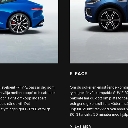
E-PACE
pplevelsen! F-TYPE passar dig som
Om du söker en enastående kombin
an välja mellan coupé och cabriolet
rymlighet är vår kompakta SUV E-PAC
 och aktivt omkopplingsbart
baksäte har du gott om plats för p
is när du vill. Det
och ger dig kontroll i alla väder – 
styrningen gör F-TYPE otroligt
upp till 55 km* räckvidd och ännu bä
80 % tar cirka 30 minuter med hjä
LÄS MER