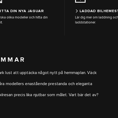
ITTA DIN NYA JAGUAR
LADDAD BILHEMES
rska olika modeller och hitta din
Lär dig mer om laddning och
it.
laddstationer.
SOMMAR
stark lust att upptäcka något nytt på hemmaplan. Väck
åra modellers enastående prestanda och eleganta
lresan precis lika njutbar som målet. Vart bär det av?