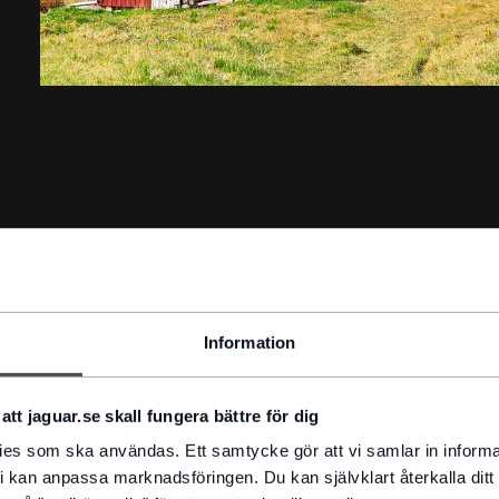
LER
 strävat efter att skapa bilar som kombinerar
Information
a fantastiska modeller ditt nya resesällskap i sommar?
att jaguar.se skall fungera bättre för dig
kies som ska användas. Ett samtycke gör att vi samlar in informa
i kan anpassa marknadsföringen. Du kan självklart återkalla dit