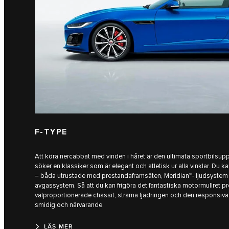
F-TYPE
Att köra nercabbat med vinden i håret är den ultimata sportbilsu
söker en klassiker som är elegant och atletisk ur alla vinklar. Du k
– båda utrustade med prestandaframsäten, Meridian™- ljudsystem
avgassystem. Så att du kan frigöra det fantastiska motormullret prec
välproportionerade chassit, strama fjädringen och den responsiva 
smidig och närvarande.
LÄS MER