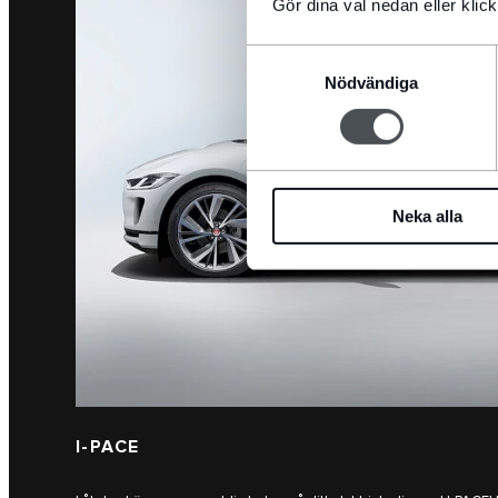
Gör dina val nedan eller klick
Samtyckesval
Nödvändiga
Neka alla
I-PACE