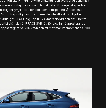
s av ikoniska F-TYPE, lättviktsarkitektur och avancerad dynamisk
e söker sportig prestanda och praktiska SUV-egenskaper. Med
ntelligent fyrhjulsdrift, förarfokuserad miljö med vårt senaste
i Pro, och sportig design kommer du inte att sakna något –
dhybrid ger F-PACE dig upp till 53 km* räckvidd och ännu bättre
ortbilskänslan är F-PACE SVR rätt för dig. En högpresterande
 topphastighet på 286 km/h och ett maximalt vridmoment på 700