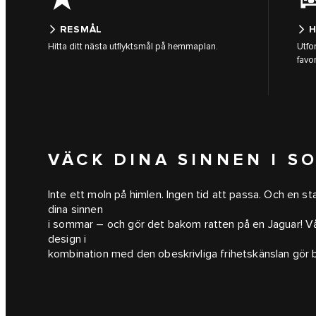
RESMÅL
H
Hitta ditt nästa utflyktsmål på hemmaplan.
Utfo
favor
VÄCK DINA SINNEN I 
Inte ett moln på himlen. Ingen tid att passa. Och en 
dina sinnen
i sommar – och gör det bakom ratten på en Jaguar! V
design i
kombination med den obeskrivliga frihetskänslan gör bi