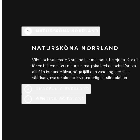
NATURSKÖNA NORRLAND
1
NATURSKÖNA NORRLAND
Vilda och varierade Norrland har massor att erbjuda. Kör dit
för en bilhemester i naturens magiska tecken och utforska
allt från forsande älvar, höga fjäll och vandringsleder till
världsarv, nya smaker och vidunderliga utsiktsplatser.
SMAKFULLA SVEALAND
2
GENUINA GÖTALAND
3