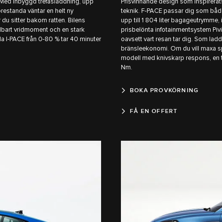
! Med inbyggd trefasladdning, upp
Prisvinnande design som inspirerat
 prestanda väntar en helt ny
teknik. F-PACE passar dig som båd
 du sitter bakom ratten. Bilens
upp till 1 804 liter bagageutrymme, i
elbart vridmoment och en stark
prisbelönta infotainmentsystem Piv
a I-PACE från 0-80 % tar 40 minuter
oavsett vart resan tar dig. Som lad
bränsleekonomi. Om du vill maxa sp
modell med knivskarp respons, en
Nm.
BOKA PROVKÖRNING
FÅ EN OFFERT