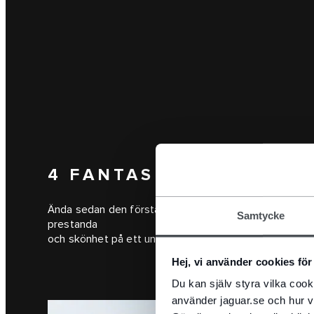
4 FANTASTISKA MODEL
Ända sedan den första Jaguaren såg ljuset 1935 har vi
Samtycke
prestanda
och skönhet på ett unikt sätt. Blir någon av dessa fyr
Hej, vi använder cookies för 
Du kan själv styra vilka coo
använder jaguar.se och hur v