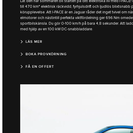
Låt den här sommaren bli starten på ditt elektriska liv med I-PACE
till 470 km* elektrisk räckvidd, fyrhjulsdrift och ljudlös blixtsnabb
körupplevelse. Att I-PACE är en Jaguar råder det inget tvivel om när
elmotorer och nästintill perfekta viktfördelning ger 696 Nm omed
sportbilskänsla. Du gör 0-100 km/h på bara 4,8 sekunder. Att ladd
med hjälp av en 100 kW DC-snabbladdare.
LÄS MER
BOKA PROVKÖRNING
FÅ EN OFFERT