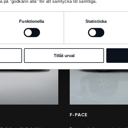
a på "godkänn alla" för att samtycka till samtliga.
Funktionella
Statistiska
Tillåt urval
F-PACE