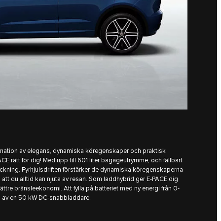
ation av elegans, dynamiska köregenskaper och praktisk
E rätt för dig! Med upp till 601 liter bagageutrymme, och fällbart
ackning. Fyrhjulsdriften förstärker de dynamiska köregenskaperna
så att du alltid kan njuta av resan. Som laddhybrid ger E-PACE dig
ttre bränsleekonomi. Att fylla på batteriet med ny energi från 0-
lp av en 50 kW DC-snabbladdare.