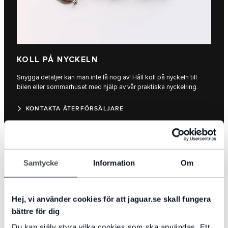
KOLL PÅ NYCKELN
Snygga detaljer kan man inte få nog av! Håll koll på nyckeln till
bilen eller sommarhuset med hjälp av vår praktiska nyckelring.
KONTAKTA ÅTERFÖRSÄLJARE
Samtycke
Information
Om
Hej, vi använder cookies för att jaguar.se skall fungera
bättre för dig
Du kan själv styra vilka cookies som ska användas. Ett