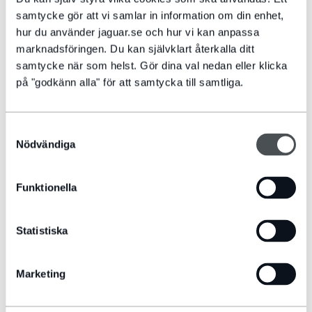
samtycke gör att vi samlar in information om din enhet,
hur du använder jaguar.se och hur vi kan anpassa
marknadsföringen. Du kan självklart återkalla ditt
samtycke när som helst. Gör dina val nedan eller klicka
på "godkänn alla" för att samtycka till samtliga.
VILL DU SE FLER TILLBEHÖR?
Samtyckesval
Nödvändiga
Alla våra modeller kan fås med ännu fler praktiska och smarta
tillbehör. Klicka dig vidare för att bläddra i våra digitala
tillbehörsbroschyrer!
Funktionella
SE E-BROSCHYRER
Statistiska
Marketing
VAD VILL DU UTFORSKA