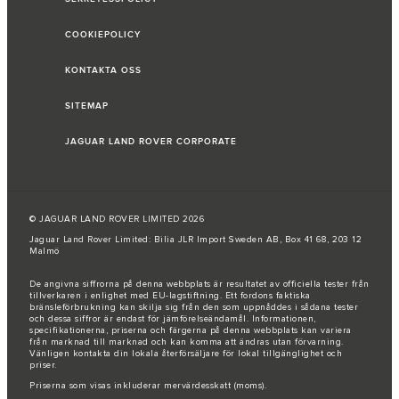
COOKIEPOLICY
KONTAKTA OSS
SITEMAP
JAGUAR LAND ROVER CORPORATE
© JAGUAR LAND ROVER LIMITED 2026
Jaguar Land Rover Limited: Bilia JLR Import Sweden AB, Box 41 68, 203 12
Malmö
De angivna siffrorna på denna webbplats är resultatet av officiella tester från
tillverkaren i enlighet med EU-lagstiftning. Ett fordons faktiska
bränsleförbrukning kan skilja sig från den som uppnåddes i sådana tester
och dessa siffror är endast för jämförelseändamål. Informationen,
specifikationerna, priserna och färgerna på denna webbplats kan variera
från marknad till marknad och kan komma att ändras utan förvarning.
Vänligen kontakta din lokala återförsäljare för lokal tillgänglighet och
priser.
Priserna som visas inkluderar mervärdesskatt (moms).