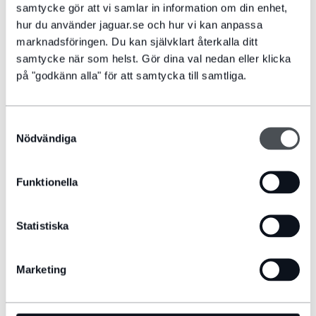
samtycke gör att vi samlar in information om din enhet,
hur du använder jaguar.se och hur vi kan anpassa
marknadsföringen. Du kan självklart återkalla ditt
samtycke när som helst. Gör dina val nedan eller klicka
KOMFORT OCH BEKVÄMLIGHET
på "godkänn alla" för att samtycka till samtliga.
Instruktionsvideor som förklarar utrustning och funktioner som
bidrar till körupplevelsen i din F‑PACE.
Samtyckesval
Nödvändiga
SE ALLA FILMER
Funktionella
Statistiska
Marketing