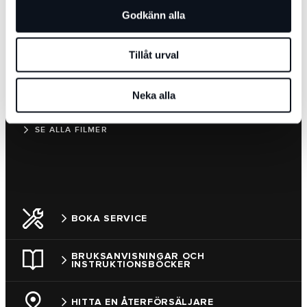
Godkänn alla
Tillåt urval
INFOTAINMENT
En rad praktiska bruksanvisningar som handlar om den
Neka alla
avancerade infotainmenttekniken i din F‑PACE.
SE ALLA FILMER
BOKA SERVICE
BRUKSANVISNINGAR OCH
INSTRUKTIONSBÖCKER
HITTA EN ÅTERFÖRSÄLJARE