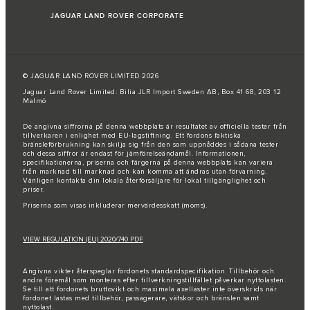
JAGUAR LAND ROVER CORPORATE
© JAGUAR LAND ROVER LIMITED 2026
Jaguar Land Rover Limited: Bilia JLR Import Sweden AB, Box 41 68, 203 12
Malmö
De angivna siffrorna på denna webbplats är resultatet av officiella tester från
tillverkaren i enlighet med EU-lagstiftning. Ett fordons faktiska
bränsleförbrukning kan skilja sig från den som uppnåddes i sådana tester
och dessa siffror är endast för jämförelseändamål. Informationen,
specifikationerna, priserna och färgerna på denna webbplats kan variera
från marknad till marknad och kan komma att ändras utan förvarning.
Vänligen kontakta din lokala återförsäljare för lokal tillgänglighet och
priser.
Priserna som visas inkluderar mervärdesskatt (moms).
VIEW REGULATION (EU) 2020/740 PDF
Angivna vikter återspeglar fordonets standardspecifikation. Tillbehör och
andra föremål som monteras efter tillverkningstillfället påverkar nyttolasten.
Se till att fordonets bruttovikt och maximala axellaster inte överskrids när
fordonet lastas med tillbehör, passagerare, vätskor och bränslen samt
nyttolast.