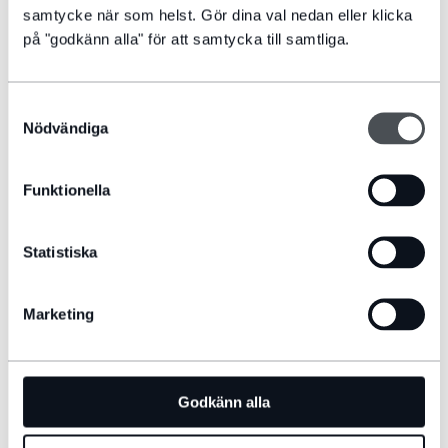
samtycke när som helst. Gör dina val nedan eller klicka
på "godkänn alla" för att samtycka till samtliga.
Samtyckesval
Nödvändiga
Funktionella
MJUKVARUUPPDATERINGAR
Förbättra prestandan hos ditt infotainmentsystem utan att behöva
Statistiska
besöka en återförsäljare.
LÄS MER
Marketing
Godkänn alla