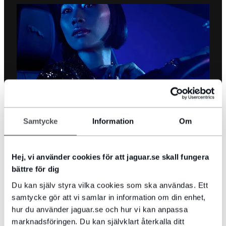
Samtycke
Information
Om
KARTUPPDATERINGAR
Håll din navigeringsteknik uppdaterad med den senaste trafik- och
motorvägsinformationen.
Hej, vi använder cookies för att jaguar.se skall fungera
bättre för dig
LÄS MER
Du kan själv styra vilka cookies som ska användas. Ett
samtycke gör att vi samlar in information om din enhet,
hur du använder jaguar.se och hur vi kan anpassa
marknadsföringen. Du kan självklart återkalla ditt