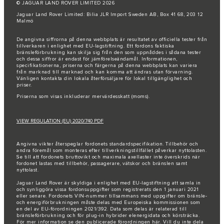
© JAGUAR LAND ROVER LIMITED 2026
Jaguar Land Rover Limited: Bilia JLR Import Sweden AB, Box 41 68, 203 12
Malmö
De angivna siffrorna på denna webbplats är resultatet av officiella tester från
tillverkaren i enlighet med EU-lagstiftning. Ett fordons faktiska
bränsleförbrukning kan skilja sig från den som uppnåddes i sådana tester
och dessa siffror är endast för jämförelseändamål. Informationen,
specifikationerna, priserna och färgerna på denna webbplats kan variera
från marknad till marknad och kan komma att ändras utan förvarning.
Vänligen kontakta din lokala återförsäljare för lokal tillgänglighet och
priser.
Priserna som visas inkluderar mervärdesskatt (moms).
VIEW REGULATION (EU) 2020/740 PDF
Angivna vikter återspeglar fordonets standardspecifikation. Tillbehör och
andra föremål som monteras efter tillverkningstillfället påverkar nyttolasten.
Se till att fordonets bruttovikt och maximala axellaster inte överskrids när
fordonet lastas med tillbehör, passagerare, vätskor och bränslen samt
nyttolast.
Jaguar Land Rover är skyldiga i enlighet med EU-lagstiftning att samla in
och synliggöra vissa fordonsuppgifter som registrerats den 1 januari 2021
eller senare. Fordonets VIN-nummer tillsammans med uppgifter om bränsle-
och energiförbrukningen måste delas med Europeiska kommissionen som
en del av EU-förordningen 2021/392. Data som delas är relaterad till
bränsleförbrukning och för plug-in hybrider elenergidata och körsträcka.
För mer information se den publicerade förordningen här. Vill du inte dela