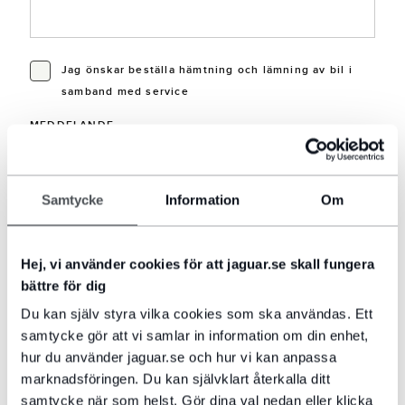
Jag önskar beställa hämtning och lämning av bil i
samband med service
MEDDELANDE
Samtycke
Information
Om
Hej, vi använder cookies för att jaguar.se skall fungera
Jag vill gärna få information samt erbjudande om
bättre för dig
Jaguar och Land Rover produkter och tjänster via e-
post samt SMS. För detta ändamål samtycker jag till
Du kan själv styra vilka cookies som ska användas. Ett
att Bilia JLR Import Sweden AB behandlar mitt namn
samtycke gör att vi samlar in information om din enhet,
samt mina kontaktuppgifter. Läs mer om hur vi
hur du använder jaguar.se och hur vi kan anpassa
behandlar dina personuppgifter samt se våra
marknadsföringen. Du kan självklart återkalla ditt
kontaktuppgifter i vår
Integritetspolicy
. För samma
samtycke när som helst. Gör dina val nedan eller klicka