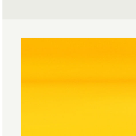
1
/
4