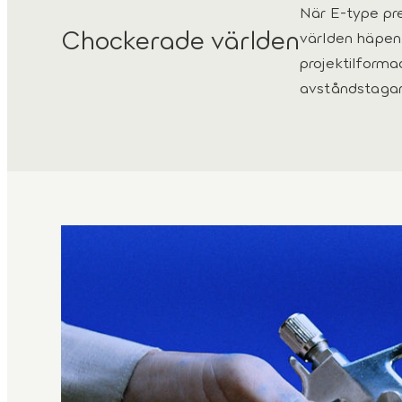
När E-type pre
Chockerade världen
världen häpen
projektilforma
avståndstagan
1
/
2