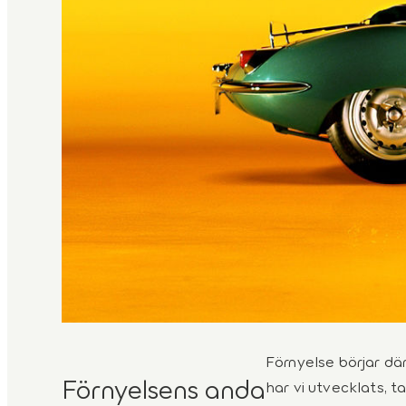
Förnyelse börjar där
Förnyelsens anda
har vi utvecklats, t