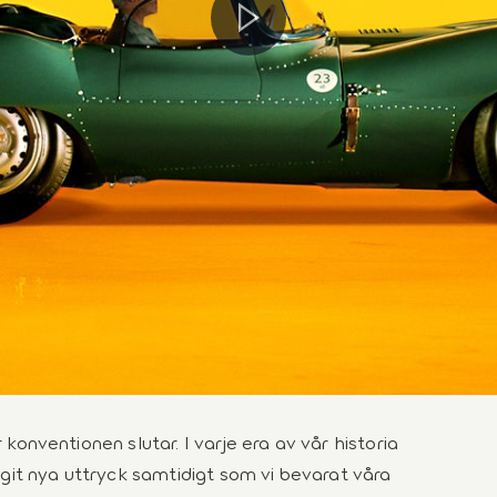
 konventionen slutar. I varje era av vår historia
agit nya uttryck samtidigt som vi bevarat våra