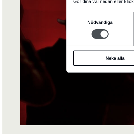
Gör dina val nedan eller klick
Samtyckesval
Nödvändiga
Neka alla