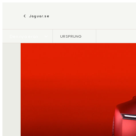
Jaguar.se
Den nya eran
URSPRUNG