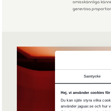
omisskännliga känne
generösa proportion
1
/
2
Samtycke
Hej, vi använder cookies för 
Du kan själv styra vilka coo
använder jaguar.se och hur v